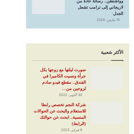
وواشنطن.. رسالة حادة من
لاريجاني إلى ترامب تشعل
الجدل
10 مارس، 2026
الأكثر شعبية
صورت ليلتها مع زوجها بكل
جرأة ونسيت الكاميرا في
الفندق.. مقطع فيدو صادم
لزوجين من…
30 أكتوبر، 2022
شركة النجم تخصص رابطا
للاستعلام والبحث عن الحوالات
المنسية.. ابحث عن حوالتك
(الرابط)
6 فبراير، 2023