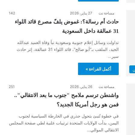
مساحة نت
27 يناير، 2026
142
حادث أم رسالة؟: غموض يلفّ مصرع قائد اللواء
31 عمالقة داخل السعودية
تداولت وسائل إعلام جنوبية وسعودية نبأ وفاة العميد عبدالله
الجيد، الملقب بـ“أبو صالح”، قائد اللواء 31 عمالقة، إثر حادث
سير…
أكمل القراءة »
ن
مساحة نت
26 يناير، 2026
251
واشنطن ترسم ملامح "جنوب ما بعد الانتقالي"..
فمن هو رجل أمريكا الجديد؟
في خطوة تُنبئ بتحول جذري في الخارطة السياسية لجنوب
اليمن، بدأت الولايات المتحدة ترتيبات علنية لطي صفحة المجلس
الانتقالي الموالي…