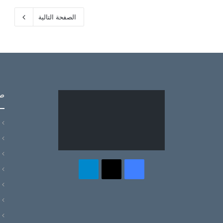
الصفحة التالية
ص
‫X
فيسبوك
تيلقرام