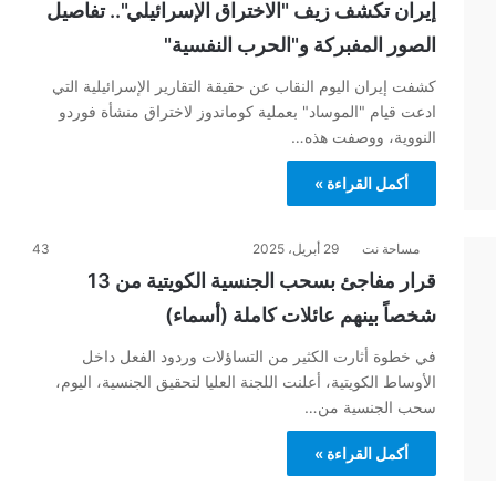
إيران تكشف زيف "الاختراق الإسرائيلي".. تفاصيل
الصور المفبركة و"الحرب النفسية"
كشفت إيران اليوم النقاب عن حقيقة التقارير الإسرائيلية التي
ادعت قيام "الموساد" بعملية كوماندوز لاختراق منشأة فوردو
النووية، ووصفت هذه…
أكمل القراءة »
مساحة نت
29 أبريل، 2025
43
قرار مفاجئ بسحب الجنسية الكويتية من 13
شخصاً بينهم عائلات كاملة (أسماء)
في خطوة أثارت الكثير من التساؤلات وردود الفعل داخل
الأوساط الكويتية، أعلنت اللجنة العليا لتحقيق الجنسية، اليوم،
سحب الجنسية من…
أكمل القراءة »