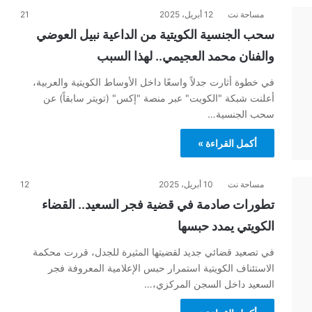
مساحة نت
12 أبريل، 2025
21
سحب الجنسية الكويتية من الداعية نبيل العوضي
والفنان محمد العجيمي.. لهذا السبب
في خطوة أثارت جدلاً واسعًا داخل الأوساط الكويتية والعربية،
أعلنت شبكة "الكويت" عبر منصة "إكس" (تويتر سابقاً) عن
سحب الجنسية…
أكمل القراءة »
مساحة نت
10 أبريل، 2025
12
تطورات صادمة في قضية فجر السعيد.. القضاء
الكويتي يمدد حبسها
في تصعيد قضائي جديد لقضيتها المثيرة للجدل، قررت محكمة
الاستئناف الكويتية استمرار حبس الإعلامية المعروفة فجر
السعيد داخل السجن المركزي،…