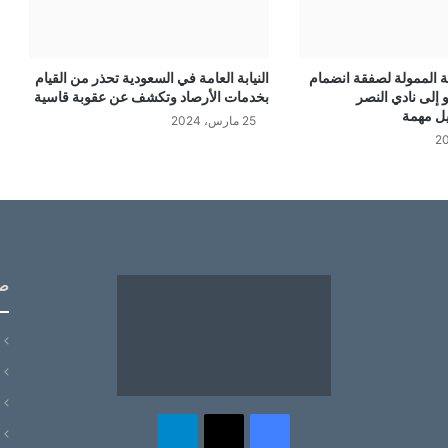
 الممولة لصفقة انضمام
النيابة العامة في السعودية تحذر من القيام
و إلى نادي النصر
بخدمات الأرصاد وتكشف عن عقوبة قاسية
يل مهمة
25 مارس، 2024
ص
‫X
فيسبوك
تيلقرام