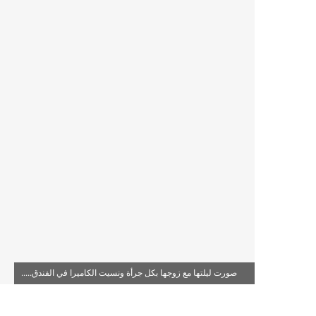
صورت ليلتها مع زوجها بكل جرأة ونسيت الكاميرا في الفندق.....