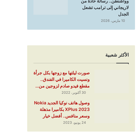
وواشنطن.. رسالة حادة من
لاريجاني إلى ترامب تشعل
الجدل
10 مارس، 2026
الأكثر شعبية
صورت ليلتها مع زوجها بكل جرأة
ونسيت الكاميرا في الفندق..
مقطع فيدو صادم لزوجين من…
30 أكتوبر، 2022
وصول هاتف نوكيا الجديد Nokia
XPlus 2023 بكاميرا مذهلة
وسعر منافس.. أفضل خيار
24 يونيو، 2023