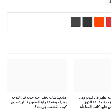
بينتيريست
‏Reddit
مشاركة عبر البريد
طباعة
ية تظهر في فيديو وهي
صادم.. شاب يخفي جثة جدته في الثلاجة
 جدة مخالفة للذوق
بمنزله بمنطقة رابغ السعودية.. لن تصدق
ض عليها كانت المفاجأة
كيف انكشفت جريمته؟