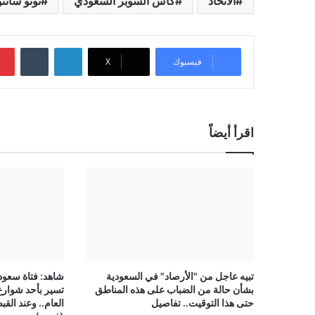
الاتحاد
كأس السوبر السعودي
نونو سانتو
لينكدإن
‏Tumblr
فيسبوك
‫X
اقرأ أيضاً
تبيه عاجل من "الأرصاد" في السعودية
شاهد: فتاة سعود
بشأن حالة من الضباب على هذه المناطق
تسير بأحد شوارع
حتى هذا التوقيت.. تفاصيل
العام.. وعند القب