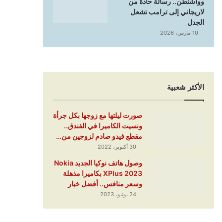
وواشنطن.. رسالة حادة من
لاريجاني إلى ترامب تشعل
الجدل
10 مارس، 2026
الأكثر شعبية
صورت ليلتها مع زوجها بكل جرأة
ونسيت الكاميرا في الفندق..
مقطع فيدو صادم لزوجين من…
30 أكتوبر، 2022
وصول هاتف نوكيا الجديد Nokia
XPlus 2023 بكاميرا مذهلة
وسعر منافس.. أفضل خيار
24 يونيو، 2023