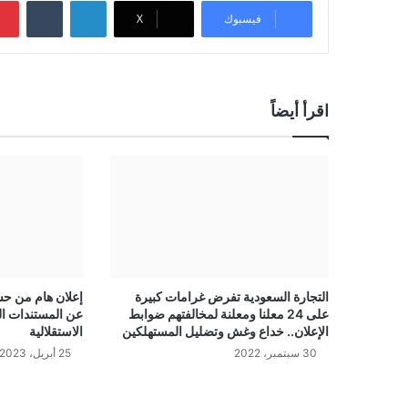
لينكدإن
‏Tumblr
فيسبوك
‫X
اقرأ أيضاً
التجارة السعودية تفرض غرامات كبيرة
إعلان هام من ح
على 24 معلنا ومعلنة لمخالفتهم ضوابط
عن المستندات الج
الإعلان.. خداع وغش وتضليل المستهلكين
الاستقلالية
30 سبتمبر، 2022
25 أبريل، 2023