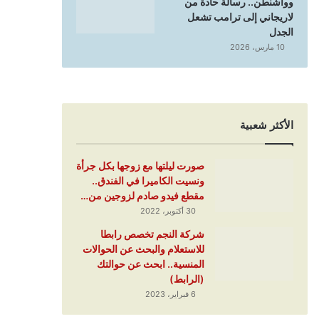
وواشنطن.. رسالة حادة من
لاريجاني إلى ترامب تشعل
الجدل
10 مارس، 2026
الأكثر شعبية
صورت ليلتها مع زوجها بكل جرأة
ونسيت الكاميرا في الفندق..
مقطع فيدو صادم لزوجين من…
30 أكتوبر، 2022
شركة النجم تخصص رابطا
للاستعلام والبحث عن الحوالات
المنسية.. ابحث عن حوالتك
(الرابط)
6 فبراير، 2023