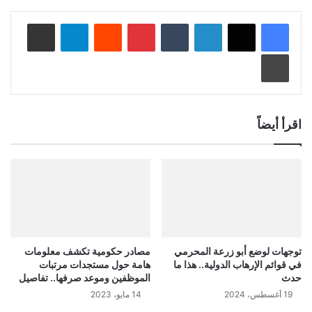
لينكدإن
‏Tumblr
بينتيريست
‏Reddit
تيلقرام
مشاركة عبر البريد
طباعة
اقرأ أيضاً
توجهات لوضع أبو زرعة المحرمي
مصادر حكومية تكشف معلومات
في قوائم الإرهاب الدولية.. هذا ما
هامة حول مستجدات مرتبات
حدث
الموظفين وموعد صرفها.. تفاصيل
19 أغسطس، 2024
14 مايو، 2023