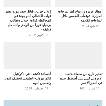
أمطار غزيرة وارتفاع كبير لدرجات
إعلان حرب.. قبائل حضرموت تعتبر
الحرارة.. توقعات الطقس خلال
قوات الانتقالي الموجودة في
الساعات القادمة
المحافظة قوات احتلال وتطالب
برحيلها فورا من الوادي والساحل
25 مايو، 2024
(وثيقة)
15 أكتوبر، 2022
تحذير ناري من صنعاء للاتحاد
أخصائية تكشف عن «كوكتيل
الأوروبي قبيل نشر أسطول جديد
الكورتيزول» الطبيعي لتخفيف التوتر
في البحر الأحمر
وتحسين النوم
14 فبراير، 2024
15 أغسطس، 2025