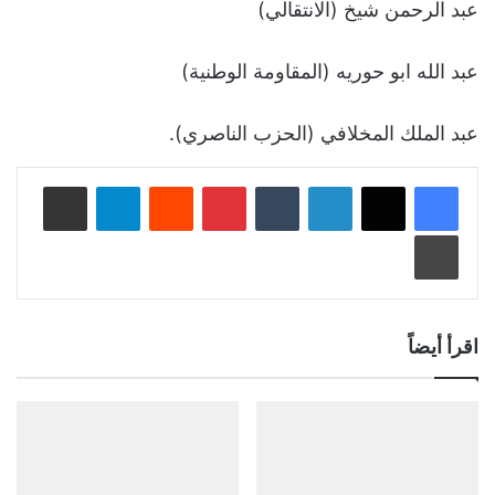
عبد الرحمن شيخ (الانتقالي)
عبد الله ابو حوريه (المقاومة الوطنية)
عبد الملك المخلافي (الحزب الناصري).
لينكدإن
‏Tumblr
بينتيريست
‏Reddit
تيلقرام
مشاركة عبر البريد
طباعة
اقرأ أيضاً