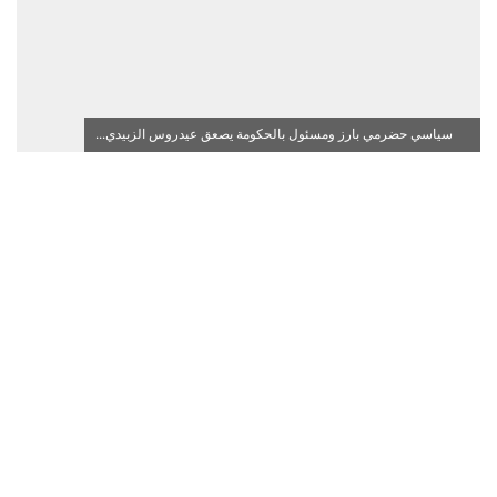
سياسي حضرمي بارز ومسئول بالحكومة يصعق عيدروس الزبيدي...