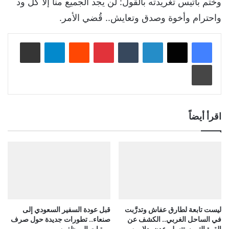
وختم باتيس تغريدته بالقول: لن يجد الجميع منا إلا كل ود
واحترام وأخوة وصدق وتعايش.. قُضي الأمر.
لينكدإن
‏Tumblr
بينتيريست
‏Reddit
تيلقرام
مشاركة عبر البريد
طباعة
اقرأ أيضاً
ليست تابعة لطارق عفاش وتدرَّبت
قبل عودة السفير السعودي إلى
في الساحل الغربي.. الكشف عن
صنعاء.. تطورات جديدة حول صرف
القوة التي ستتسلم عدن بدلا من
مرتبات الموظفين