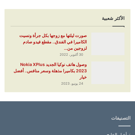
الأكثر شعبية
صورت ليلتها مع زوجها بكل جرأة ونسيت
الكاميرا في الفندق.. مقطع فيدو صادم
لزوجين من…
30 أكتوبر، 2022
وصول هاتف نوكيا الجديد Nokia XPlus
2023 بكاميرا مذهلة وسعر منافس.. أفضل
خيار
24 يونيو، 2023
التصنيفات
أخبار الخليج