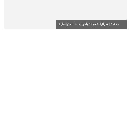
مجندة إسرائيلية مع نتنياهو (منصات تواصل)