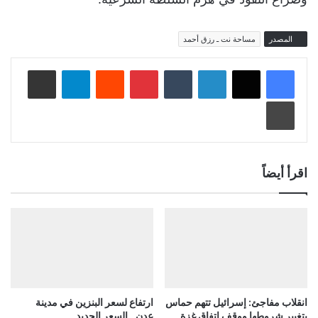
المصدر
مساحة نت ـ رزق أحمد
لينكدإن
‏Tumblr
بينتيريست
‏Reddit
تيلقرام
مشاركة عبر البريد
طباعة
اقرأ أيضاً
انقلاب مفاجئ: إسرائيل تتهم حماس
ارتفاع لسعر البنزين في مدينة
بتغيير شروطها ووقف اتفاق غزة
عدن.. السعر الجديد