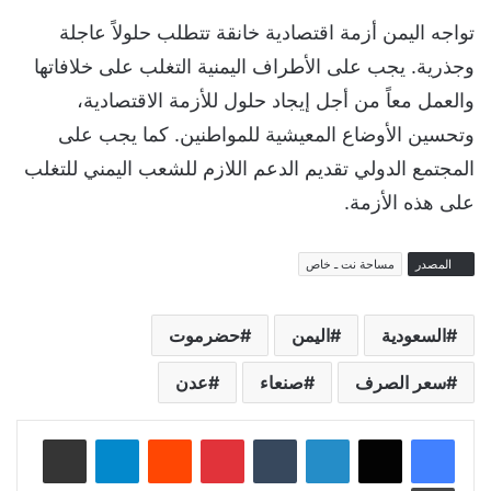
تواجه اليمن أزمة اقتصادية خانقة تتطلب حلولاً عاجلة
وجذرية. يجب على الأطراف اليمنية التغلب على خلافاتها
والعمل معاً من أجل إيجاد حلول للأزمة الاقتصادية،
وتحسين الأوضاع المعيشية للمواطنين. كما يجب على
المجتمع الدولي تقديم الدعم اللازم للشعب اليمني للتغلب
على هذه الأزمة.
المصدر
مساحة نت ـ خاص
السعودية
اليمن
حضرموت
سعر الصرف
صنعاء
عدن
لينكدإن
‏Tumblr
بينتيريست
‏Reddit
تيلقرام
مشاركة عبر البريد
طباعة