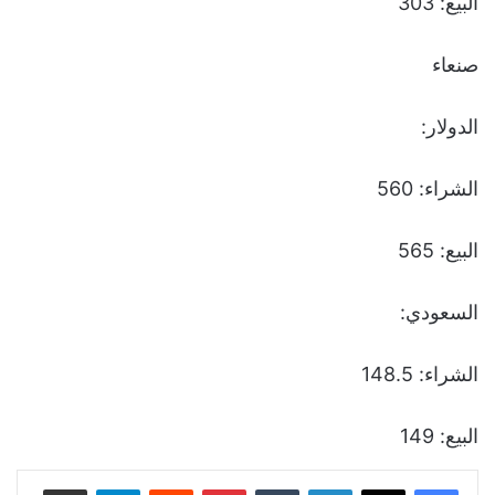
البيع: 303
صنعاء
الدولار:
الشراء: 560
البيع: 565
السعودي:
الشراء: 148.5
البيع: 149
لينكدإن
‏Tumblr
بينتيريست
‏Reddit
تيلقرام
مشاركة عبر البريد