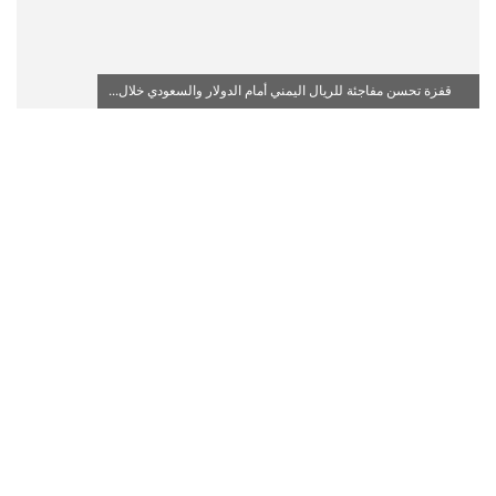
قفزة تحسن مفاجئة للريال اليمني أمام الدولار والسعودي خلال...