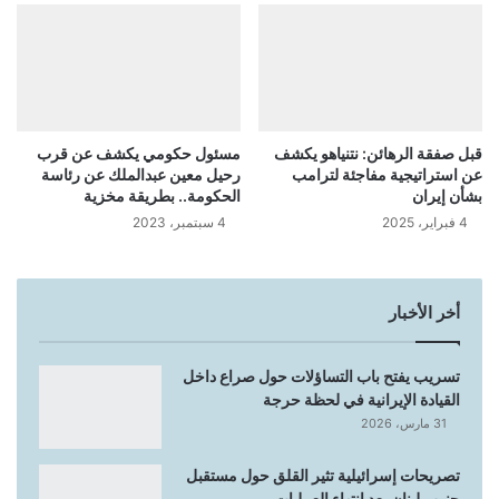
قبل صفقة الرهائن: نتنياهو يكشف
مسئول حكومي يكشف عن قرب
عن استراتيجية مفاجئة لترامب
رحيل معين عبدالملك عن رئاسة
بشأن إيران
الحكومة.. بطريقة مخزية
4 فبراير، 2025
4 سبتمبر، 2023
أخر الأخبار
تسريب يفتح باب التساؤلات حول صراع داخل
القيادة الإيرانية في لحظة حرجة
31 مارس، 2026
تصريحات إسرائيلية تثير القلق حول مستقبل
جنوب لبنان بعد انتهاء العمليات