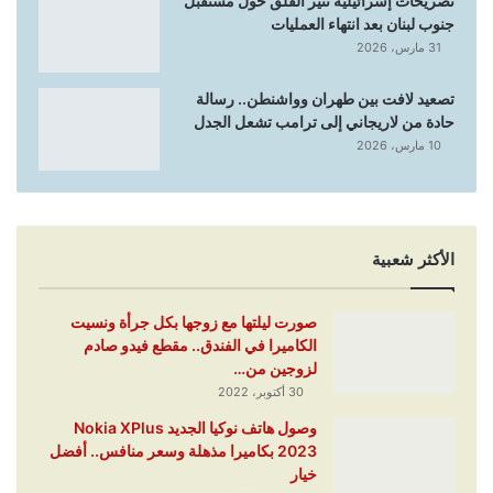
تصريحات إسرائيلية تثير القلق حول مستقبل
جنوب لبنان بعد انتهاء العمليات
31 مارس، 2026
تصعيد لافت بين طهران وواشنطن.. رسالة
حادة من لاريجاني إلى ترامب تشعل الجدل
10 مارس، 2026
الأكثر شعبية
صورت ليلتها مع زوجها بكل جرأة ونسيت
الكاميرا في الفندق.. مقطع فيدو صادم
لزوجين من…
30 أكتوبر، 2022
وصول هاتف نوكيا الجديد Nokia XPlus
2023 بكاميرا مذهلة وسعر منافس.. أفضل
خيار