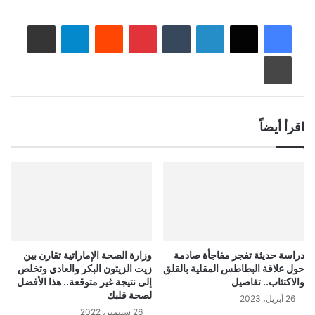
لينكدإن
‏Tumblr
بينتيريست
‏Reddit
تيلقرام
مشاركة عبر البريد
طباعة
اقرأ أيضاً
دراسة حديثة تفجر مفاجأة صادمة
وزارة الصحة الإماراتية تقارن بين
حول علاقة البطاطس المقلية بالقلق
زيت الزيتون البكر والعادي وتخلص
والاكتئاب.. تفاصيل
إلى نتيجة غير متوقعة.. هذا الأفضل
لصحة قلبك
26 أبريل، 2023
26 سبتمبر، 2022