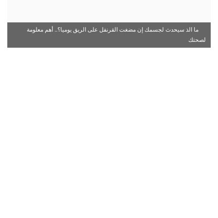
ما الذ سيحدث لجسمك إن مضغت القرنفل على الريق يوميا؟.. أهم معلومة
لصحتك