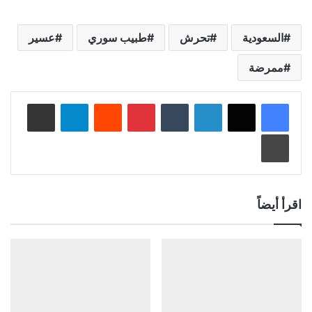
السعودية
تحرش
طبيب سوري
عسير
ممرضة
لينكدإن
‏Tumblr
بينتيريست
‏Reddit
تيلقرام
مشاركة عبر البريد
طباعة
اقرأ أيضاً