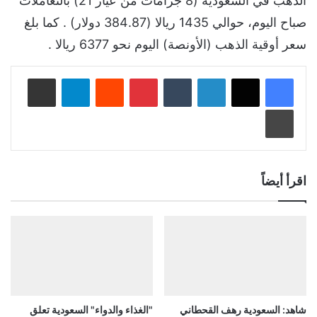
الذهب في السعودية (8 جرامات من عيار 21) بالتعاملات
صباح اليوم، حوالي 1435 ريالا (384.87 دولار) . كما بلغ
سعر أوقية الذهب (الأونصة) اليوم نحو 6377 ريالا .
لينكدإن
‏Tumblr
بينتيريست
‏Reddit
تيلقرام
مشاركة عبر البريد
طباعة
اقرأ أيضاً
شاهد: السعودية رهف القحطاني
"الغذاء والدواء" السعودية تعلق