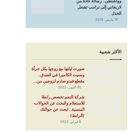
وواشنطن.. رسالة حادة من
لاريجاني إلى ترامب تشعل
الجدل
10 مارس، 2026
الأكثر شعبية
صورت ليلتها مع زوجها بكل جرأة
ونسيت الكاميرا في الفندق..
مقطع فيدو صادم لزوجين من…
30 أكتوبر، 2022
شركة النجم تخصص رابطا
للاستعلام والبحث عن الحوالات
المنسية.. ابحث عن حوالتك
(الرابط)
6 فبراير، 2023