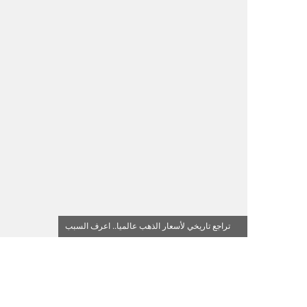
تراجع تاريخي لأسعار الذهب عالميا.. اعرف السبب