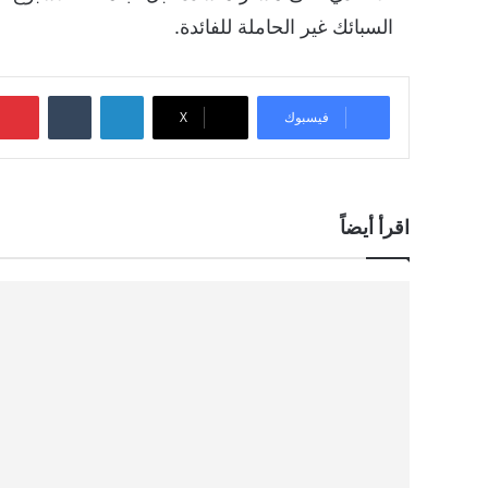
السبائك غير الحاملة للفائدة.
لينكدإن
‏Tumblr
فيسبوك
‫X
اقرأ أيضاً