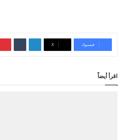
لينكدإن
‏Tumblr
فيسبوك
‫X
اقرأ أيضاً