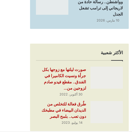
وواشنطن.. رسالة حادة من
لاريجاني إلى ترامب تشعل
الجدل
10 مارس، 2026
الأكثر شعبية
صورت ليلتها مع زوجها بكل
جرأة ونسيت الكاميرا في
الفندق.. مقطع فيدو صادم
لزوجين من…
30 أكتوبر، 2022
طُرق فعالة للتخلص من
الديدان البيضاء في مطبخك
دون تعب.. بلمح البصر
14 يوليو، 2023