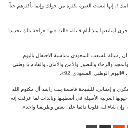
مك !، إنها ليست العبرة بكثرة من حولك وإنما بأكثرهم حباً
لمتابعيها منذ أيام قليلة، قالت فيها: «راحة بالك تحديدا
رسالة للشعب السعودي بمناسبة الاحتفال باليوم
لعزة والشموخ والمجد والرخاء والتطور والأمن والأمان، والقادم يا وطني
#اليوم_الوطني_السعودي_92».
ري و إمتناني، للشيخة فاطمة بنت راشد آل مكتوم الله
يولها العربية الأصيلة في أصطبلها وبالذات لما عرفت إنه
وإن شاءالله قلوبنا دائما على بعض وطريقنا واحد».
بينتيريست
‏Reddit
مشاركة عبر البريد
طباعة