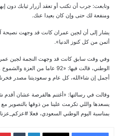
وتابعت: جرب أن تكتب أو تعقد أزرار ثيابك دون إبها
ومنفعة لك حتى وإن كان بعيدا عنك.
يشار إلى أن لجين عمران كانت قد وجهت نصيحة آخرى 
أثمن من كل كنوز الدنيا».
وفي وقت سابق كانت قد وجهت النجمة لجين عمران 
الوطني، قالت فيها: «92 عاما من ا
أجمل إن شاءالله، كل عام و سعوديتنا مصدر فخرنا، 
وقالت في رسالتها: «أغتنم هالفرصة عشان أقدم شك
يسعدها واللي تكرمت علينا من ذوقها بالتصوير مع خ
بمناسبة اليوم الوطني السعودي، فعلا #عزكم_عزنا، 
لينكدإن
‏Tumblr