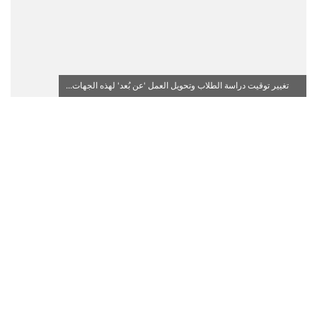
تغيير توقيت دراسة الطلاب وتحويل العمل 'عن بُعد' لهذه الجهات...