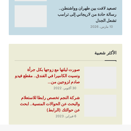
تصعيد لافت بين طهران وواشنطن..
رسالة حادة من لاريجاني إلى ترامب
تشعل الجدل
10 مارس، 2026
الأكثر شعبية
صورت ليلتها مع زوجها بكل جرأة
ونسيت الكاميرا في الفندق.. مقطع فيدو
صادم لزوجين من…
30 أكتوبر، 2022
شركة النجم تخصص رابطا للاستعلام
والبحث عن الحوالات المنسية.. ابحث
عن حوالتك (الرابط)
6 فبراير، 2023