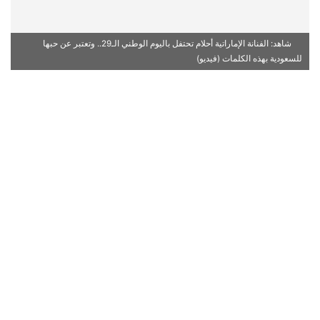
شاهد: الفنانة الإماراتية أحلام تحتفل باليوم الوطني الـ29.. وتعتبر عن حبها
للسعودية بهذه الكلمات (فيديو)