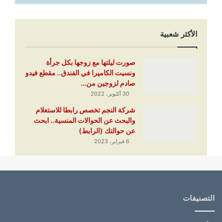
الأكثر شعبية
صورت ليلتها مع زوجها بكل جرأة
ونسيت الكاميرا في الفندق.. مقطع فيدو
صادم لزوجين من…
30 أكتوبر، 2022
شركة النجم تخصص رابطا للاستعلام
والبحث عن الحوالات المنسية.. ابحث
عن حوالتك (الرابط)
6 فبراير، 2023
التصنيفات