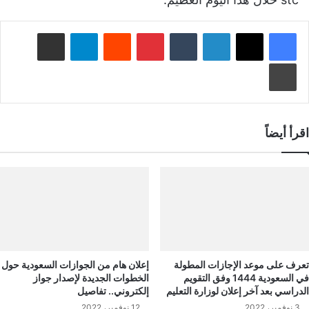
لينكدإن
‏Tumblr
بينتيريست
‏Reddit
تيلقرام
مشاركة عبر البريد
طباعة
اقرأ أيضاً
تعرف على موعد الإجازات المطولة
إعلان هام من الجوازات السعودية حول
في السعودية 1444 وفق التقويم
الخطوات الجديدة لإصدار جواز
الدراسي بعد آخر إعلان لوزارة التعليم
إلكتروني.. تفاصيل
3 نوفمبر، 2022
12 نوفمبر، 2022