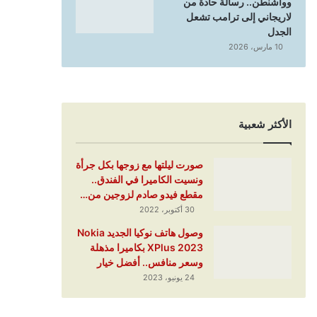
وواشنطن.. رسالة حادة من
لاريجاني إلى ترامب تشعل
الجدل
10 مارس، 2026
الأكثر شعبية
صورت ليلتها مع زوجها بكل جرأة
ونسيت الكاميرا في الفندق..
مقطع فيدو صادم لزوجين من…
30 أكتوبر، 2022
وصول هاتف نوكيا الجديد Nokia
XPlus 2023 بكاميرا مذهلة
وسعر منافس.. أفضل خيار
24 يونيو، 2023