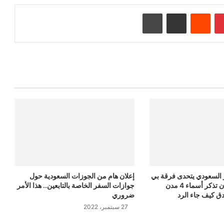
بينتيريست
‏Reddit
مشاركة عبر البريد
طباعة
ور السعودي يتحدى فرقة بي
إعلان هام من الجوزات السعودية حول
آي جي الكورية أن تذكر أسماء 4 مدن
جوازات السفر الخاصة بالتابعين.. هذا الأمر
ق كيف جاء الرد
ضروري
27 سبتمبر، 2022