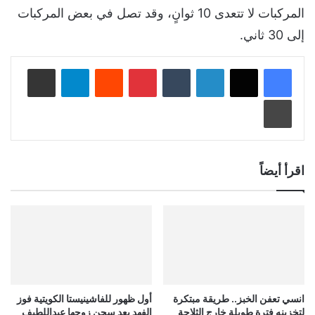
المركبات لا تتعدى 10 ثوانٍ، وقد تصل في بعض المركبات
إلى 30 ثاني.
لينكدإن
‏Tumblr
بينتيريست
‏Reddit
تيلقرام
مشاركة عبر البريد
طباعة
اقرأ أيضاً
انسي تعفن الخبز.. طريقة مبتكرة
أول ظهور للفاشينيستا الكويتية فوز
لتخزينه فترة طويلة خارج الثلاجة
الفهد بعد سجن زوجها عبداللطيف