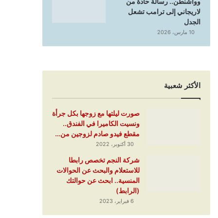
وواشنطن.. رسالة حادة من
لاريجاني إلى ترامب تشعل
الجدل
10 مارس، 2026
الأكثر شعبية
صورت ليلتها مع زوجها بكل جرأة
ونسيت الكاميرا في الفندق..
مقطع فيدو صادم لزوجين من…
30 أكتوبر، 2022
شركة النجم تخصص رابطا
للاستعلام والبحث عن الحوالات
المنسية.. ابحث عن حوالتك
(الرابط)
6 فبراير، 2023