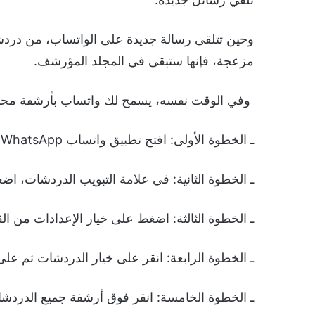
وحين تتلقى رسالة جديدة على الواتساب، من دردشة
مزعجة، فإنها ستبقى في المجلد المؤرشف.
وفي الوقت نفسه، يسمح لك واتساب بأرشفة محادثك 
ـ الخطوة الأولى: افتح تطبيق واتساب WhatsApp، على هاتف آيفون أو أندرويد.
ـ الخطوة الثانية: في علامة التبويب الدردشات، اض
ـ الخطوة الثالثة: اضغط على خيار الإعدادات من الق
ـ الخطوة الرابعة: انقر على خيار الدردشات ثم ع
ـ الخطوة الخامسة: انقر فوق أرشفة جميع الدردش