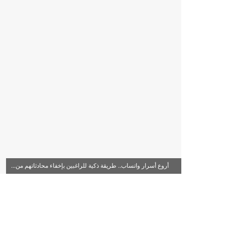
أروع أسرار واتساب.. طريقة ذكية للراغبين بإخفاء محادثاتهم من...