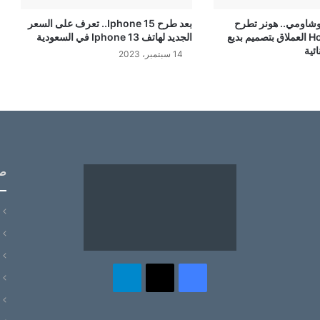
شاومي.. هونر تطرح
بعد طرح Iphone 15.. تعرف على السعر
هاتف Honor X50 العملاق بتصميم بديع
الجديد لهاتف Iphone 13 في السعودية
ئية
14 سبتمبر، 2023
ص
‫X
فيسبوك
تيلقرام