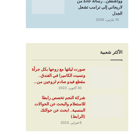
وواشنطن.. رسالة حادة من
لاريجاني إلى ترامب تشعل
الجدل
10 مارس، 2026
الأكثر شعبية
صورت ليلتها مع زوجها بكل جرأة
ونسيت الكاميرا في الفندق..
مقطع فيدو صادم لزوجين من…
30 أكتوبر، 2022
شركة النجم تخصص رابطا
للاستعلام والبحث عن الحوالات
المنسية.. ابحث عن حوالتك
(الرابط)
6 فبراير، 2023