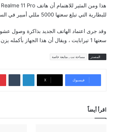
للبطارية التي تبلغ سعتها 5000 مللي أمبير في الساعة.
سعتها 1 تيرابايت ، ويقال أن هذا الجهاز بأكمله يزن 183 جرامًا فقط.
المصدر
مساحة نت ـ متابعة خاصة
لينكدإن
‏Tumblr
فيسبوك
‫X
اقرأ أيضاً