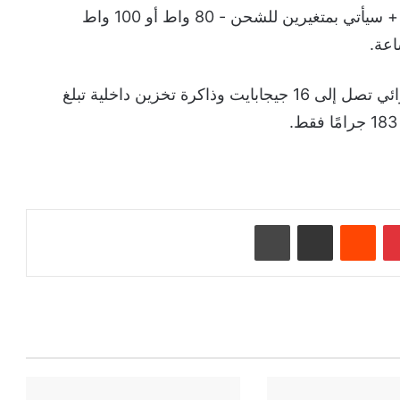
هذا ومن المثير للاهتمام أن هاتف Realme 11 Pro + سيأتي بمتغيرين للشحن - 80 واط أو 100 واط
وقد جرى اعتماد الهاتف الجديد بذاكرة وصول عشوائي تصل إلى 16 جيجابايت وذاكرة تخزين داخلية تبلغ
بينتيريست
‏Reddit
مشاركة عبر البريد
طباعة