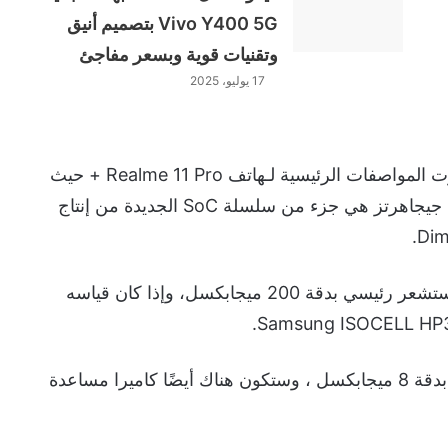
Vivo Y400 5G بتصميم أنيق
وتقنيات قوية وبسعر مفاجئ
17 يوليو، 2025
ووفق ما ذكره موقع جي إس إم آرينا التقني، ظهرت المواصفات الرئيسية لـهاتف Realme 11 Pro + حيث
كشفت التسريبات أن وحدة المعالجة المركزية 2.6 جيجاهرتز هي جزء من سلسلة SoC الجديدة من إنتاج
وسوف يحتوي الهاتف القادم من Realme على مستشعر رئيسي بدقة 200 ميجابكسل، وإذا كان قياسه
كما ستحتوي الكاميرا فائقة الاتساع على مستشعر بدقة 8 ميجابكسل ، وستكون هناك أيضًا كاميرا مساعدة