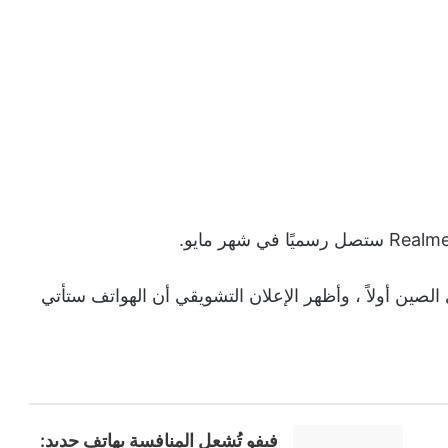
صين أولاً ، وأظهر الإعلان التشويقي أن الهواتف ستأتي
فيفو تُشعل المنافسة بهاتف جديد: