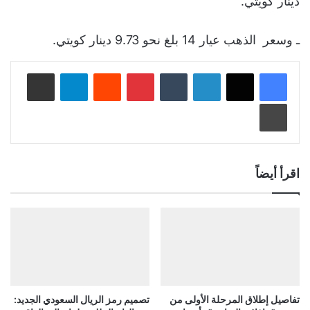
دينار كويتي.
ـ وسعر الذهب عيار 14 بلغ نحو 9.73 دينار كويتي.
لينكدإن
‏Tumblr
بينتيريست
‏Reddit
تيلقرام
مشاركة عبر البريد
طباعة
اقرأ أيضاً
تفاصيل إطلاق المرحلة الأولى من
تصميم رمز الريال السعودي الجديد: