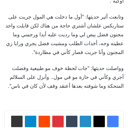
أوكيه".
وتابعت أثير حديثها: "أول ما دخلت هي المول جريت على
ستاربكس علشان أشتري حاجة من هناك لكن قابلت واحد
مجنون فضل يبص لي وما رديت عليه أبدا ورجمني وما
عطيته وجه، أخدات الطلب ومشيت فضل يجري ورايا زي
المجنون وأنا جريت فصار كأني في مطاردة".
وواصلت حديثها: "جات لحظة خوف مو طبيعية وفضلت
أجري وكأني في حارة مو في مول.. وأنزل على السلالم
المتحكة وما شوفته بعدها أعتقد وقف لأن كان في ناس".
لينكدإن
‏Tumblr
بينتيريست
‏Reddit
تيلقرام
مشاركة عبر البريد