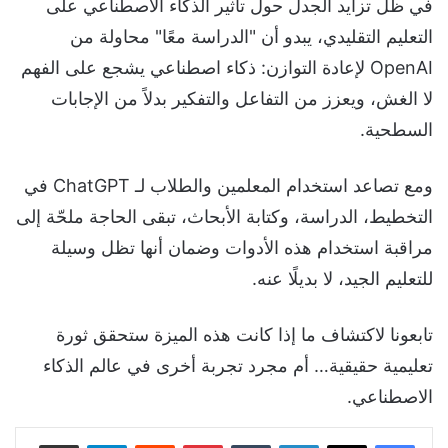
في ظل تزايد الجدل حول تأثير الذكاء الاصطناعي على
التعليم التقليدي، يبدو أن "الدراسة معًا" محاولة من
OpenAI لإعادة التوازن: ذكاء اصطناعي يشجع على الفهم
لا الغش، ويعزز من التفاعل والتفكير بدلاً من الإجابات
السطحية.
ومع تصاعد استخدام المعلمين والطلاب لـ ChatGPT في
التخطيط، الدراسة، وكتابة الأبحاث، تبقى الحاجة ملحّة إلى
مراقبة استخدام هذه الأدوات وضمان أنها تظل وسيلة
للتعليم الجيد، لا بديلًا عنه.
تابعونا لاكتشاف ما إذا كانت هذه الميزة ستحقق ثورة
تعليمية حقيقية… أم مجرد تجربة أخرى في عالم الذكاء
الاصطناعي.
لينكدإن
‏Tumblr
بينتيريست
‏Reddit
تيلقرام
مشاركة عبر البريد