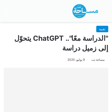
بحث عن
الق
تقنية
"الدراسة معًا".. ChatGPT يتحوّل
إلى زميل دراسة
مساحة نت
9 يوليو، 2025