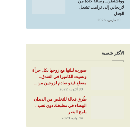
وواشنطن.. رسالة حادة من
لاريجاني إلى ترامب تشعل
الجدل
10 مارس، 2026
الأكثر شعبية
صورت ليلتها مع زوجها بكل جرأة
ونسيت الكاميرا في الفندق..
مقطع فيدو صادم لزوجين من…
30 أكتوبر، 2022
طُرق فعالة للتخلص من الديدان
البيضاء في مطبخك دون تعب..
بلمح البصر
14 يوليو، 2023