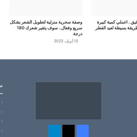
ق.. اعملي كمية كبيرة
وصفة سحرية منزلية لتطويل الشعر بشكل
طريقة بسيطة لعيد الفطر
سريع وفعال.. سوف يتغير شعرك 180
درجة
10 أبريل، 2023
ص
‫X
فيسبوك
تيلقرام