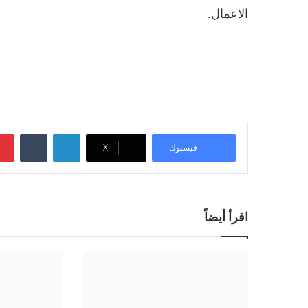
الاعمال.
لينكدإن
‏Tumblr
فيسبوك
‫X
اقرأ أيضاً