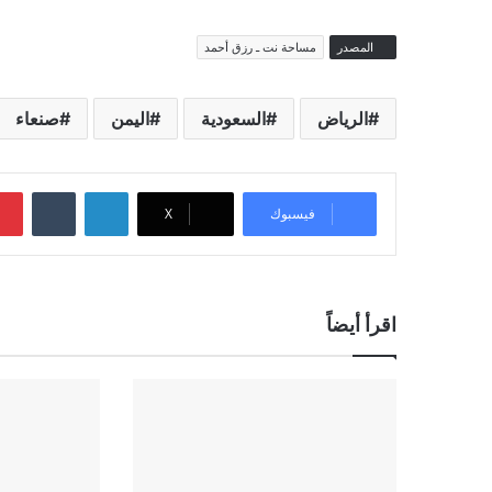
المصدر
مساحة نت ـ رزق أحمد
الرياض
السعودية
اليمن
صنعاء
لينكدإن
‏Tumblr
فيسبوك
‫X
اقرأ أيضاً