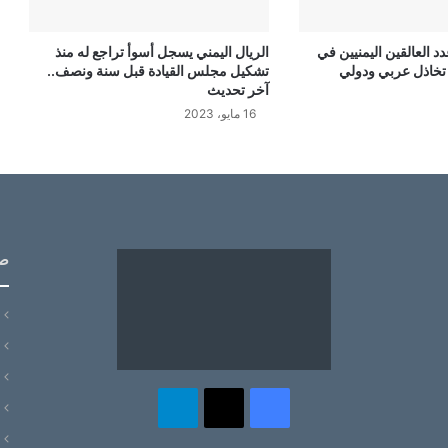
 العالقين اليمنيين في
الريال اليمني يسجل أسوأ تراجع له منذ
تخاذل عربي ودولي
تشكيل مجلس القيادة قبل سنة ونصف..
آخر تحديث
16 مايو، 2023
ص
‫X
فيسبوك
تيلقرام