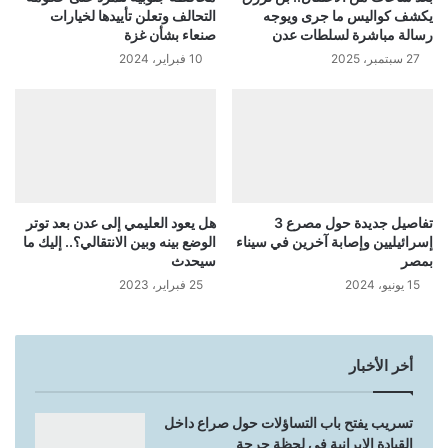
يكشف كواليس ما جرى ويوجه
التحالف وتعلن تأييدها لخيارات
رسالة مباشرة لسلطات عدن
صنعاء بشأن غزة
27 سبتمبر، 2025
10 فبراير، 2024
تفاصيل جديدة حول مصرع 3
هل يعود العليمي إلى عدن بعد توتر
إسرائيليين وإصابة آخرين في سيناء
الوضع بينه وبين الانتقالي؟.. إليك ما
بمصر
سيحدث
15 يونيو، 2024
25 فبراير، 2023
أخر الأخبار
تسريب يفتح باب التساؤلات حول صراع داخل
القيادة الإيرانية في لحظة حرجة