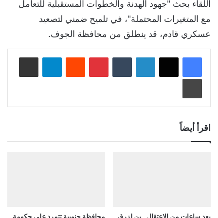
اللقاء بحث "جهود الهدنة والخطوات المستقبلية للتعامل
مع المتغيرات المحتملة"، في تلميح ضمني لتصعيد
عسكري قادم، قد ينطلق من محافظة الجوف.
لينكدإن
‏Tumblr
بينتيريست
‏Reddit
تيلقرام
مشاركة عبر البريد
طباعة
اقرأ أيضاً
بعد ساعات من الاعتقال.. بن لزرق
محافظة جنوبية تتمرد على حكومة