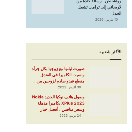
وواشنطن.. رسالة حادة من
لاريجاني إلى ترامب تشعل
الجدل
10 مارس، 2026
الأكثر شعبية
صورت ليلتها مع زوجها بكل جرأة
ونسيت الكاميرا في الفندق..
مقطع فيدو صادم لزوجين من…
30 أكتوبر، 2022
وصول هاتف نوكيا الجديد Nokia
XPlus 2023 بكاميرا مذهلة
وسعر منافس.. أفضل خيار
24 يونيو، 2023