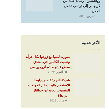
وواشنطن.. رسالة حادة من
لاريجاني إلى ترامب تشعل
الجدل
10 مارس، 2026
الأكثر شعبية
صورت ليلتها مع زوجها بكل جرأة
ونسيت الكاميرا في الفندق..
مقطع فيدو صادم لزوجين من…
30 أكتوبر، 2022
شركة النجم تخصص رابطا
للاستعلام والبحث عن الحوالات
المنسية.. ابحث عن حوالتك
(الرابط)
6 فبراير، 2023