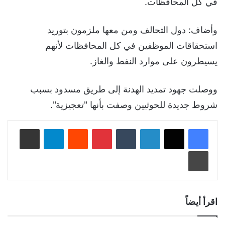
في كل المحافظات.
وأضاف: دول التحالف ومن معها ملزمون بتوريد
استحقاقات الموظفين في كل المحافظات لأنهم
يسيطرون على موارد النفط والغاز.
ووصلت جهود تمديد الهدنة إلى طريق مسدود بسبب
شروط جديدة للحوثيين وصفت بأنها "تعجيزية".
لينكدإن
‏Tumblr
بينتيريست
‏Reddit
تيلقرام
مشاركة عبر البريد
طباعة
اقرأ أيضاً