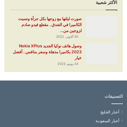
الأكثر شعبية
صورت ليلتها مع زوجها بكل جرأة ونسيت
الكاميرا في الفندق.. مقطع فيدو صادم
لزوجين من…
30 أكتوبر، 2022
وصول هاتف نوكيا الجديد Nokia XPlus
2023 بكاميرا مذهلة وسعر منافس.. أفضل
خيار
24 يونيو، 2023
التصنيفات
أخبار الخليج
أخبار السعودية