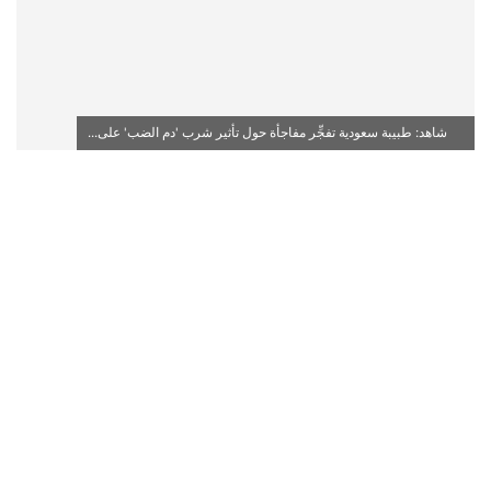
شاهد: طبيبة سعودية تفجِّر مفاجأة حول تأثير شرب 'دم الضب' على...