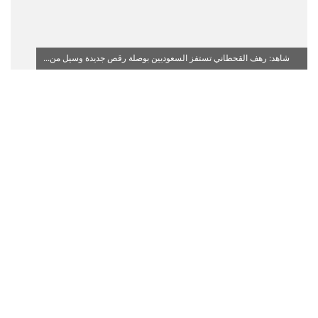
شاهد: رهف القحطاني تستفز السعوديين بوصلة رقص جديدة وسيل من...