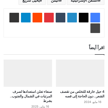
السفن الإسرائيلية
اليمن
يحيى سريع
لينكدإن
‏Tumblr
بينتيريست
‏Reddit
تيلقرام
مشاركة عبر البريد
طباعة
اقرأ أيضاً
4 حيل خارقة للتخلص من تقصف
صنعاء تعلن استعدادها لصرف
الشعر.. دون الحاجة إلى قصه
المرتبات في الشمال والجنوب..
بشرط
16 مايو، 2024
16 يناير، 2025