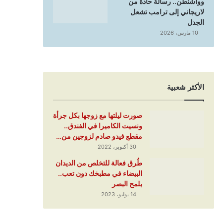
وواشنطن.. رسالة حادة من
لاريجاني إلى ترامب تشعل
الجدل
10 مارس، 2026
الأكثر شعبية
صورت ليلتها مع زوجها بكل جرأة
ونسيت الكاميرا في الفندق..
مقطع فيدو صادم لزوجين من…
30 أكتوبر، 2022
طُرق فعالة للتخلص من الديدان
البيضاء في مطبخك دون تعب..
بلمح البصر
14 يوليو، 2023