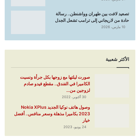
تصعيد لافت بين طهران وواشنطن.. رسالة
حادة من لاريجاني إلى ترامب تشعل الجدل
10 مارس، 2026
الأكثر شعبية
صورت ليلتها مع زوجها بكل جرأة ونسيت
الكاميرا في الفندق.. مقطع فيدو صادم
لزوجين من…
30 أكتوبر، 2022
وصول هاتف نوكيا الجديد Nokia XPlus
2023 بكاميرا مذهلة وسعر منافس.. أفضل
خيار
24 يونيو، 2023