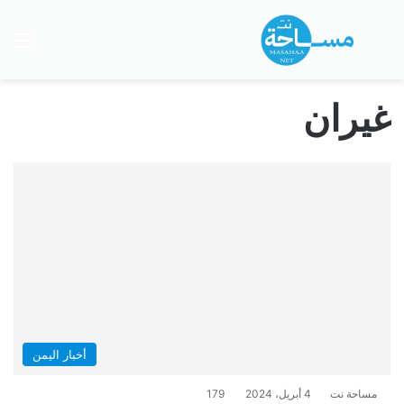
بحث عن
الق
غيران
أخبار اليمن
مساحة نت
4 أبريل، 2024
179