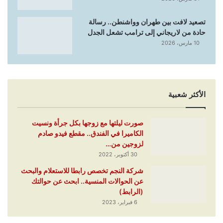
تصعيد لافت بين طهران وواشنطن.. رسالة
حادة من لاريجاني إلى ترامب تشعل الجدل
10 مارس، 2026
الأكثر شعبية
صورت ليلتها مع زوجها بكل جرأة ونسيت
الكاميرا في الفندق.. مقطع فيدو صادم
لزوجين من…
30 أكتوبر، 2022
شركة النجم تخصص رابطا للاستعلام والبحث
عن الحوالات المنسية.. ابحث عن حوالتك
(الرابط)
6 فبراير، 2023