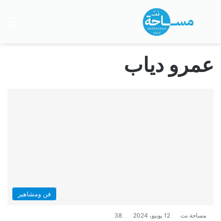
بحث عن
الق
عمرو دياب
فن ومشاهير
مساحة نت
12 يونيو، 2024
38