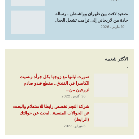
تصعيد لافت بين طهران وواشنطن.. رسالة
حادة من لاريجاني إلى ترامب تشعل الجدل
10 مارس، 2026
الأكثر شعبية
صورت ليلتها مع زوجها بكل جرأة ونسيت
الكاميرا في الفندق.. مقطع فيدو صادم
لزوجين من…
30 أكتوبر، 2022
شركة النجم تخصص رابطا للاستعلام والبحث
عن الحوالات المنسية.. ابحث عن حوالتك
(الرابط)
6 فبراير، 2023