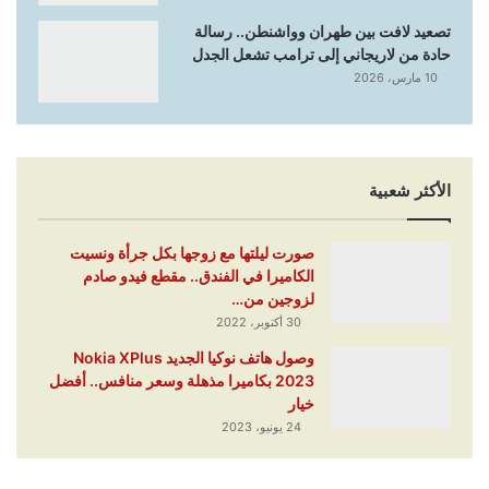
تصعيد لافت بين طهران وواشنطن.. رسالة
حادة من لاريجاني إلى ترامب تشعل الجدل
10 مارس، 2026
الأكثر شعبية
صورت ليلتها مع زوجها بكل جرأة ونسيت
الكاميرا في الفندق.. مقطع فيدو صادم
لزوجين من…
30 أكتوبر، 2022
وصول هاتف نوكيا الجديد Nokia XPlus
2023 بكاميرا مذهلة وسعر منافس.. أفضل
خيار
24 يونيو، 2023