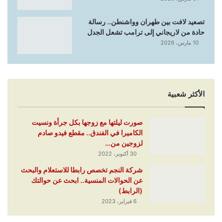
تصعيد لافت بين طهران وواشنطن.. رسالة
حادة من لاريجاني إلى ترامب تشعل الجدل
10 مارس، 2026
الأكثر شعبية
صورت ليلتها مع زوجها بكل جرأة ونسيت
الكاميرا في الفندق.. مقطع فيدو صادم
لزوجين من…
30 أكتوبر، 2022
شركة النجم تخصص رابطا للاستعلام والبحث
عن الحوالات المنسية.. ابحث عن حوالتك
(الرابط)
6 فبراير، 2023