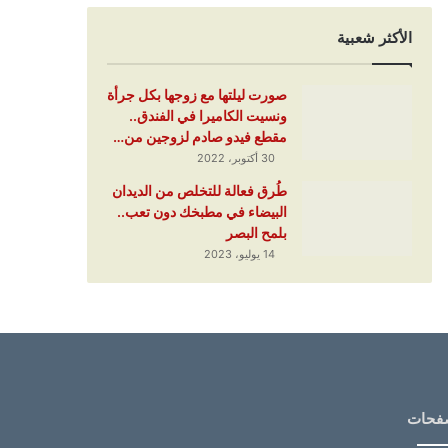
الأكثر شعبية
صورت ليلتها مع زوجها بكل جرأة
ونسيت الكاميرا في الفندق..
مقطع فيدو صادم لزوجين من…
30 أكتوبر، 2022
طُرق فعالة للتخلص من الديدان
البيضاء في مطبخك دون تعب..
بلمح البصر
14 يوليو، 2023
فحات